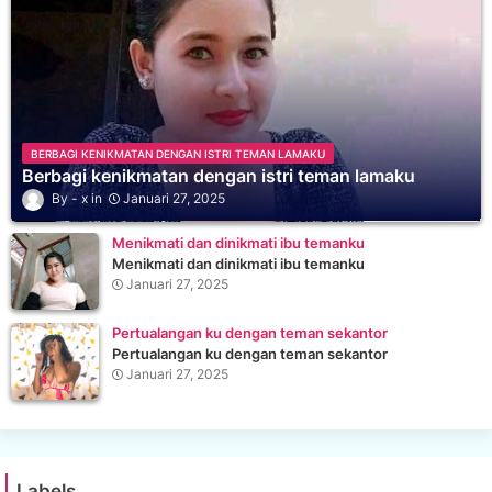
BERBAGI KENIKMATAN DENGAN ISTRI TEMAN LAMAKU
Berbagi kenikmatan dengan istri teman lamaku
x
Januari 27, 2025
Menikmati dan dinikmati ibu temanku
Menikmati dan dinikmati ibu temanku
Januari 27, 2025
Pertualangan ku dengan teman sekantor
Pertualangan ku dengan teman sekantor
Januari 27, 2025
Labels