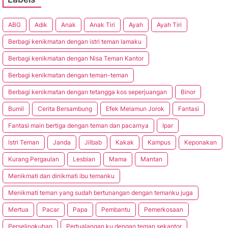
ABG
Adik
Anak
Anak Tiri
Ayah
Ayah Tiri
Berbagi kenikmatan dengan istri teman lamaku
Berbagi kenikmatan dengan Nisa Teman Kantor
Berbagi kenikmatan dengan teman-teman
Berbagi kenikmatan dengan tetangga kos seperjuangan
Binor
Bumil
Cerita Bersambung
Efek Melamun Jorok
Fantasi
Fantasi main bertiga dengan teman dan pacarnya
Ipar
Istri Teman
Janda
Jilbab
Kakak
Kampus
Keponakan
Kurang Pergaulan
Lesbian
Mama
Mantan
Menikmati dan dinikmati ibu temanku
Menikmati teman yang sudah bertunangan dengan temanku juga
Mertua
Pacar
Papa
Pembantu
Pemerkosaan
Perselingkuhan
Pertualangan ku dengan teman sekantor