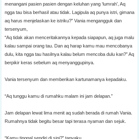
menangani pasien pasien dengan keluhan yang ‘lumrah’, Aq
ngga tau bisa berhasil atau tidak. Lagipula aq punya istri, gimana
aq harus menjelaskan ke istriku?” Vania mengangguk dan
tersenyum,
“Aq tidak akan menceritakannya kepada siapapun, aq juga malu
kalau sampai orang tau. Dan aq harap kamu mau mencobanya
dulu, kita ngga tau hasilnya kalau belum mencoba dulu kan?” Aq
berpikir keras sebelum aq menyanggupinya.
Vania tersenyum dan memberikan kartunamanya kepadaku.
“Aq tunggu kamu di rumahku malam ini jam delapan.”
Jam delapan lewat lima menit aq sudah berada di rumah Vania.
Rumahnya tidak begitu besar tapi terasa nyaman dan sejuk.
“Kamu tinggal sendiri di sini?” tanyaku.