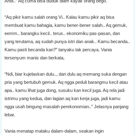
Andi..” Aq cuma bisa duduk diam kayak orang bego.
“Aq pikir kamu salah orang Vi.. Kalau kamu pikir aq bisa
membuat kamu bahagia, kamu bener-bener salah.. Aq gemuk,
eemm.. barangku kecil.. terus.. ekonomiku pas-pasan, dan
yang terutama, aq sudah punya istri dan anak.. Kamu becanda..
Kamu pasti becanda kan?” tanyaku tak percaya. Vania
tersenyum manis dan berkata,
“Ndi, biar kujelaskan dulu.., dari dulu aq memang suka dengan
pria yang bertubuh gemuk. Aq ngga peduli barangmu kecil atau
apa.. kamu lihat juga dong, susuku kan kecil juga. Aq rela jadi
istrimu yang kedua, dan lagian aq kan kerja juga, jadi kamu
ngga usah bingung masalah perekonomian..” Jelasnya panjang
lebar.
Vania menatap mataku dalam-dalam, seakan ingin