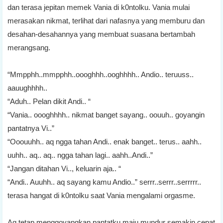
dan terasa jepitan memek Vania di k0ntolku. Vania mulai
merasakan nikmat, terlihat dari nafasnya yang memburu dan
desahan-desahannya yang membuat suasana bertambah
merangsang.
“Mmpphh..mmpphh..oooghhh..ooghhhh.. Andio.. teruuss..
aauughhhh..
“Aduh.. Pelan dikit Andi.. “
“Vania.. oooghhhh.. nikmat banget sayang.. oouuh.. goyangin
pantatnya Vi..”
“Ooouuhh.. aq ngga tahan Andi.. enak banget.. terus.. aahh..
uuhh.. aq.. aq.. ngga tahan lagi.. aahh..Andi..”
“Jangan ditahan Vi.., keluarin aja.. “
“Andi.. Auuhh.. aq sayang kamu Andio..” serrr..serrr..serrrrr..
terasa hangat di k0ntolku saat Vania mengalami orgasme.
Aq tetap menggoyangkan pantatku maju mundur semakin cepat