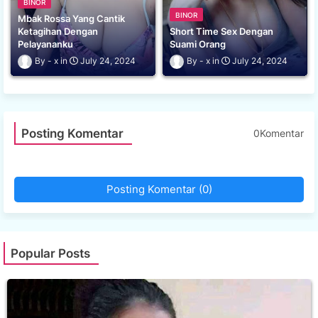
BINOR
BINOR
Mbak Rossa Yang Cantik
Ketagihan Dengan
Short Time Sex Dengan
Pelayananku
Suami Orang
x
July 24, 2024
x
July 24, 2024
Posting Komentar
0Komentar
Posting Komentar (0)
Popular Posts