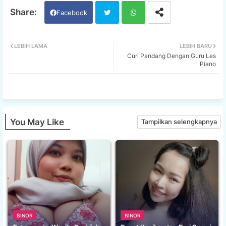
Facebook
Twi
Wh
LEBIH LAMA
LEBIH BARU
Curi Pandang Dengan Guru Les
tter
ats
Piano
app
You May Like
Tampilkan selengkapnya
BINOR
BINOR