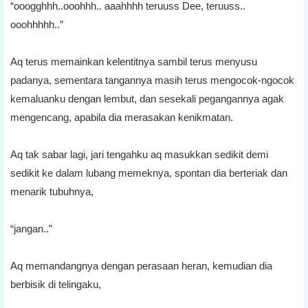
“ooogghhh..ooohhh.. aaahhhh teruuss Dee, teruuss..
ooohhhhh..”
Aq terus memainkan kelentitnya sambil terus menyusu
padanya, sementara tangannya masih terus mengocok-ngocok
kemaluanku dengan lembut, dan sesekali pegangannya agak
mengencang, apabila dia merasakan kenikmatan.
Aq tak sabar lagi, jari tengahku aq masukkan sedikit demi
sedikit ke dalam lubang memeknya, spontan dia berteriak dan
menarik tubuhnya,
“jangan..”
Aq memandangnya dengan perasaan heran, kemudian dia
berbisik di telingaku,