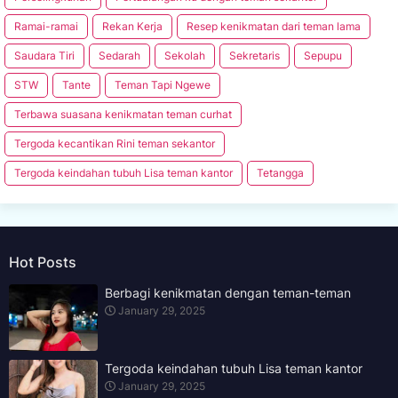
Ramai-ramai
Rekan Kerja
Resep kenikmatan dari teman lama
Saudara Tiri
Sedarah
Sekolah
Sekretaris
Sepupu
STW
Tante
Teman Tapi Ngewe
Terbawa suasana kenikmatan teman curhat
Tergoda kecantikan Rini teman sekantor
Tergoda keindahan tubuh Lisa teman kantor
Tetangga
Hot Posts
Berbagi kenikmatan dengan teman-teman
January 29, 2025
Tergoda keindahan tubuh Lisa teman kantor
January 29, 2025