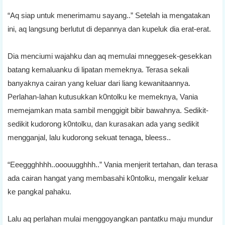
“Aq siap untuk menerimamu sayang..” Setelah ia mengatakan
ini, aq langsung berlutut di depannya dan kupeluk dia erat-erat.
Dia menciumi wajahku dan aq memulai mneggesek-gesekkan
batang kemaluanku di lipatan memeknya. Terasa sekali
banyaknya cairan yang keluar dari liang kewanitaannya.
Perlahan-lahan kutusukkan k0ntolku ke memeknya, Vania
memejamkan mata sambil menggigit bibir bawahnya. Sedikit-
sedikit kudorong k0ntolku, dan kurasakan ada yang sedikit
mengganjal, lalu kudorong sekuat tenaga, bleess..
“Eeeggghhhh..ooouugghhh..” Vania menjerit tertahan, dan terasa
ada cairan hangat yang membasahi k0ntolku, mengalir keluar
ke pangkal pahaku.
Lalu aq perlahan mulai menggoyangkan pantatku maju mundur