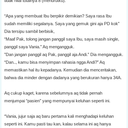
tidak nilai totalnya 8 (menurutku).
“Apa yang membuat Ibu berpikir demikian? Saya rasa Ibu
sudah memiliki segalanya. Saya yang gemuk gini aja PD kok”
Dia tersipu sambil berbisik,
“Maaf Pak, tolong jangan panggil saya Ibu, saya masih single,
panggil saya Vania.” Aq mengangguk.
”Dan jangan panggil aq Pak, panggil aja Andi.” Dia mengangguk.
“Dan.., kamu bisa menyimpan rahasia ngga Andi?” Aq
memastikan hal itu kepadanya. Kemudian dia menceritakan,
bahwa dia minder dengan dadanya yang berukuran hanya 34A.
Aq cukup kaget, karena sebelumnya aq tidak pernah
menjumpai “pasien” yang mempunyai keluhan seperti ini.
“Vania, jujur saja aq baru pertama kali menghadapi keluhan
seperti ini. Kamu pasti tau kan, kalau selama ini aq hanya