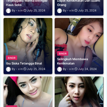
Tetanggaku Wanita Berhijab
Dapat Kenikmatan Dari Suami
Haus Seks
Orang
x
July 25, 2024
x
July 25, 2024
BINOR
BINOR
Selingkuh Membawa
Ibu Siska Tetangga Binal
Kenikmatan
x
July 25, 2024
x
July 24, 2024