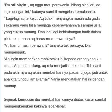
“I’m still virgin.., aq ngga mau perawanku hilang oleh jari, aq
ingin dengan ini,” katanya sambil mengelus kemaluanku.
” Lagi-lagi aq terkejut. Aq tidak menyangka masih ada gadis
sekarang yang bisa menjaga keperawanannya sampai usia
yang cukup matang. Dan lagi-lagi kebimbangan hadir dalam
pikiranku, masa aq harus memerawaninya?
“Vi, kamu masih perawan?” tanyaku tak percaya. Dia
mengangguk.
“Aq ingin memberikan mahkotaku ini kepada orang yang ku
cintai. Aq sudah bilang, aq rela menjadi istri kedua. Toh nanti
pada akhirnya aq akan memberikannya padamu juga, jadi untuk
apa kita tunggu lama-lama?” Vania mengatakan hal ini dengan
mantap.
Sejenak kemudian dia merebahkan dirinya diatas kasur sambil
mengangkangkan kakinya lebar-lebar.