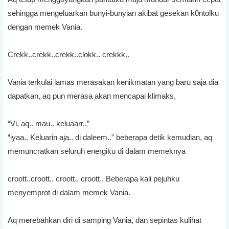
sehingga mengeluarkan bunyi-bunyian akibat gesekan k0ntolku
dengan memek Vania.
Crekk..crekk..crekk..clokk.. crekkk..
Vania terkulai lamas merasakan kenikmatan yang baru saja dia
dapatkan, aq pun merasa akan mencapai klimaks,
“Vi, aq.. mau.. keluaarr..”
“iyaa.. Keluarin aja.. di daleem..” beberapa detik kemudian, aq
memuncratkan seluruh energiku di dalam memeknya
croott..croott.. croott.. croott.. Beberapa kali pejuhku
menyemprot di dalam memek Vania.
Aq merebahkan diri di samping Vania, dan sepintas kulihat