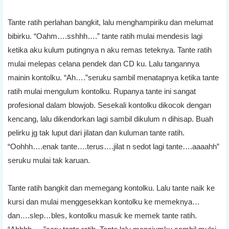
Tante ratih perlahan bangkit, lalu menghampiriku dan melumat
bibirku. “Oahm….sshhh….” tante ratih mulai mendesis lagi
ketika aku kulum putingnya n aku remas teteknya. Tante ratih
mulai melepas celana pendek dan CD ku. Lalu tangannya
mainin kontolku. “Ah….”seruku sambil menatapnya ketika tante
ratih mulai mengulum kontolku. Rupanya tante ini sangat
profesional dalam blowjob. Sesekali kontolku dikocok dengan
kencang, lalu dikendorkan lagi sambil dikulum n dihisap. Buah
pelirku jg tak luput dari jilatan dan kuluman tante ratih.
“Oohhh….enak tante….terus….jilat n sedot lagi tante….aaaahh”
seruku mulai tak karuan.
Tante ratih bangkit dan memegang kontolku. Lalu tante naik ke
kursi dan mulai menggesekkan kontolku ke memeknya…
dan….slep…bles, kontolku masuk ke memek tante ratih.