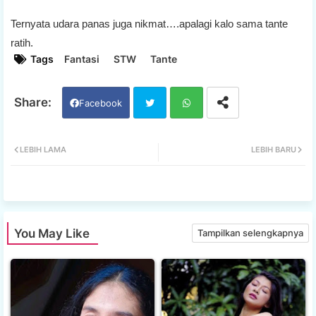
Ternyata udara panas juga nikmat….apalagi kalo sama tante
ratih.
Tags
Fantasi
STW
Tante
Facebook
Twi
Wh
LEBIH LAMA
LEBIH BARU
tter
ats
app
You May Like
Tampilkan selengkapnya