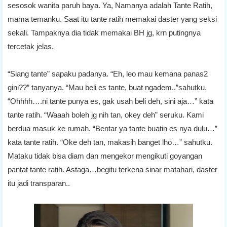
sesosok wanita paruh baya. Ya, Namanya adalah Tante Ratih,
mama temanku. Saat itu tante ratih memakai daster yang seksi
sekali. Tampaknya dia tidak memakai BH jg, krn putingnya
tercetak jelas.
“Siang tante” sapaku padanya. “Eh, leo mau kemana panas2
gini??” tanyanya. “Mau beli es tante, buat ngadem..”sahutku.
“Ohhhh….ni tante punya es, gak usah beli deh, sini aja…” kata
tante ratih. “Waaah boleh jg nih tan, okey deh” seruku. Kami
berdua masuk ke rumah. “Bentar ya tante buatin es nya dulu…”
kata tante ratih. “Oke deh tan, makasih banget lho…” sahutku.
Mataku tidak bisa diam dan mengekor mengikuti goyangan
pantat tante ratih. Astaga…begitu terkena sinar matahari, daster
itu jadi transparan..