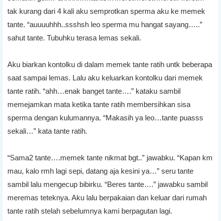
tak kurang dari 4 kali aku semprotkan sperma aku ke memek
tante. “auuuuhhh..ssshsh leo sperma mu hangat sayang…..”
sahut tante. Tubuhku terasa lemas sekali.
Aku biarkan kontolku di dalam memek tante ratih untk beberapa
saat sampai lemas. Lalu aku keluarkan kontolku dari memek
tante ratih. “ahh…enak banget tante….” kataku sambil
memejamkan mata ketika tante ratih membersihkan sisa
sperma dengan kulumannya. “Makasih ya leo…tante puasss
sekali…” kata tante ratih.
“Sama2 tante….memek tante nikmat bgt..” jawabku. “Kapan km
mau, kalo rmh lagi sepi, datang aja kesini ya…” seru tante
sambil lalu mengecup bibirku. “Beres tante….” jawabku sambil
meremas teteknya. Aku lalu berpakaian dan keluar dari rumah
tante ratih stelah sebelumnya kami berpagutan lagi.