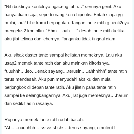
“Nih buktinya kontolnya ngaceng tuhh…” serunya genit. Aku
hanya diam saja, seperti orang kena hipnotis. Entah siapa yg
mulai, tau2 bibir kami berpagutan. Tangan tante ratih g henti2nya
mengelus2 kontolku. “Ehm….aah…..” desah tante ratih ketika
aku jilat telinga dan lehernya. Tanganku tidak tinggal diam.
Aku sibak daster tante sampai keliatan memeknya. Lalu aku
usap2 memek tante ratih dan aku mainkan klitorisnya.
“uuuhhh….leo….enak sayang….terusin…..ahhhhhh” tante ratih
terus mendesah. Aku pun menyudahi aksiku dan mulai
berjongkok di depan tante ratih. Aku jilatin paha tante ratih
sampai ke selangkangannya. Aku jilat juga memeknya….harum
dan sedikit asin rasanya.
Rupanya memek tante ratih udah basah.
“Ah…..ouuuhhh….sssssshshs…terus sayang, emutin itil