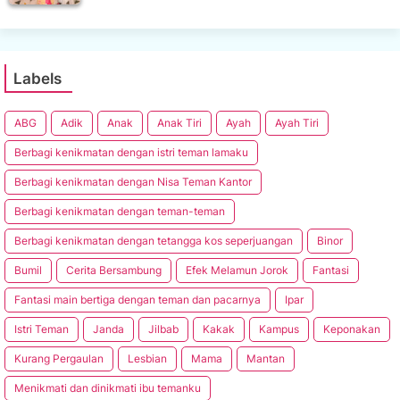
Labels
ABG
Adik
Anak
Anak Tiri
Ayah
Ayah Tiri
Berbagi kenikmatan dengan istri teman lamaku
Berbagi kenikmatan dengan Nisa Teman Kantor
Berbagi kenikmatan dengan teman-teman
Berbagi kenikmatan dengan tetangga kos seperjuangan
Binor
Bumil
Cerita Bersambung
Efek Melamun Jorok
Fantasi
Fantasi main bertiga dengan teman dan pacarnya
Ipar
Istri Teman
Janda
Jilbab
Kakak
Kampus
Keponakan
Kurang Pergaulan
Lesbian
Mama
Mantan
Menikmati dan dinikmati ibu temanku