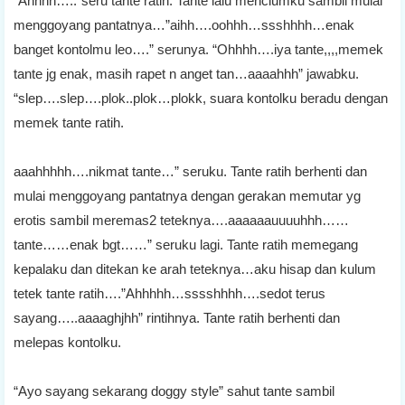
“Ahhhh…..”seru tante ratih. Tante lalu menciumku sambil mulai
menggoyang pantatnya…”aihh….oohhh…ssshhhh…enak
banget kontolmu leo….” serunya. “Ohhhh….iya tante,,,,memek
tante jg enak, masih rapet n anget tan…aaaahhh” jawabku.
“slep….slep….plok..plok…plokk, suara kontolku beradu dengan
memek tante ratih.
aaahhhhh….nikmat tante…” seruku. Tante ratih berhenti dan
mulai menggoyang pantatnya dengan gerakan memutar yg
erotis sambil meremas2 teteknya….aaaaaauuuuhhh……
tante……enak bgt……” seruku lagi. Tante ratih memegang
kepalaku dan ditekan ke arah teteknya…aku hisap dan kulum
tetek tante ratih….”Ahhhhh…sssshhhh….sedot terus
sayang…..aaaaghjhh” rintihnya. Tante ratih berhenti dan
melepas kontolku.
“Ayo sayang sekarang doggy style” sahut tante sambil