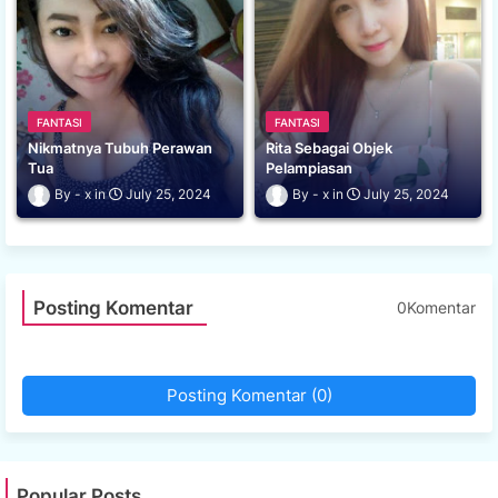
FANTASI
FANTASI
Nikmatnya Tubuh Perawan
Rita Sebagai Objek
Tua
Pelampiasan
x
July 25, 2024
x
July 25, 2024
Posting Komentar
0Komentar
Posting Komentar (0)
Popular Posts