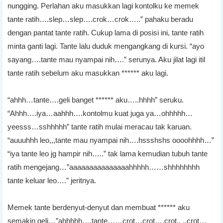
nungging. Perlahan aku masukkan lagi kontolku ke memek
tante ratih….slep…slep….crok…crok…..” pahaku beradu
dengan pantat tante ratih. Cukup lama di posisi ini, tante ratih
minta ganti lagi. Tante lalu duduk mengangkang di kursi. “ayo
sayang….tante mau nyampai nih….” serunya. Aku jilat lagi itil
tante ratih sebelum aku masukkan ****** aku lagi.
“ahhh…tante….geli banget ****** aku…..hhhh” seruku.
“Ahhh….iya…aahhh….kontolmu kuat juga ya…ohhhhh…
yeesss…sshhhhh” tante ratih mulai meracau tak karuan.
“auuuhhh leo,,,tante mau nyampai nih….hssshshs oooohhhh…”
“iya tante leo jg hampir nih…..” tak lama kemudian tubuh tante
ratih mengejang…”aaaaaaaaaaaaaaahhhhh……shhhhhhhh
tante keluar leo….” jeritnya.
Memek tante berdenyut-denyut dan membuat ****** aku
semakin geli…”ahhhhh….tante……crot…crot….crot.. ..crot…