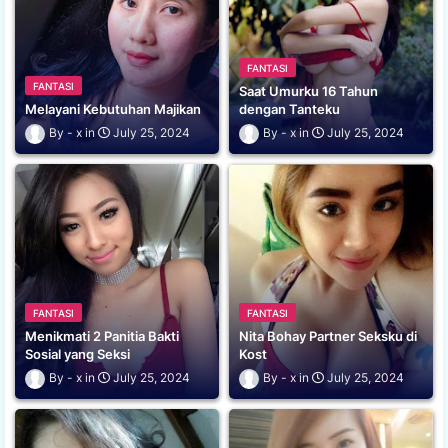
FANTASI
FANTASI
Saat Umurku 16 Tahun
Melayani Kebutuhan Majikan
dengan Tanteku
x
July 25, 2024
x
July 25, 2024
FANTASI
FANTASI
Menikmati 2 Panitia Bakti
Nita Bohay Partner Seksku di
Sosial yang Seksi
Kost
x
July 25, 2024
x
July 25, 2024