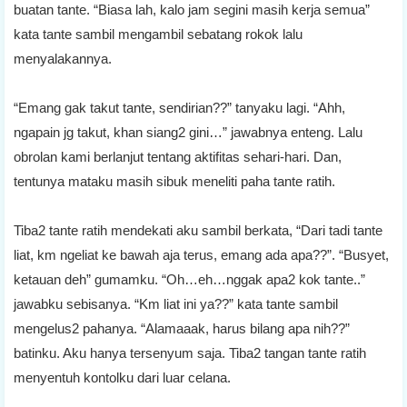
buatan tante. “Biasa lah, kalo jam segini masih kerja semua”
kata tante sambil mengambil sebatang rokok lalu
menyalakannya.
“Emang gak takut tante, sendirian??” tanyaku lagi. “Ahh,
ngapain jg takut, khan siang2 gini…” jawabnya enteng. Lalu
obrolan kami berlanjut tentang aktifitas sehari-hari. Dan,
tentunya mataku masih sibuk meneliti paha tante ratih.
Tiba2 tante ratih mendekati aku sambil berkata, “Dari tadi tante
liat, km ngeliat ke bawah aja terus, emang ada apa??”. “Busyet,
ketauan deh” gumamku. “Oh…eh…nggak apa2 kok tante..”
jawabku sebisanya. “Km liat ini ya??” kata tante sambil
mengelus2 pahanya. “Alamaaak, harus bilang apa nih??”
batinku. Aku hanya tersenyum saja. Tiba2 tangan tante ratih
menyentuh kontolku dari luar celana.