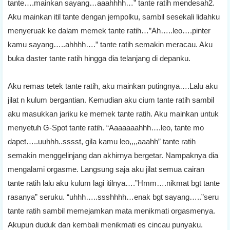
tante….mainkan sayang…aaahhhh…” tante ratih mendesah2.
Aku mainkan itil tante dengan jempolku, sambil sesekali lidahku
menyeruak ke dalam memek tante ratih…”Ah…..leo….pinter
kamu sayang…..ahhhh….” tante ratih semakin meracau. Aku
buka daster tante ratih hingga dia telanjang di depanku.
Aku remas tetek tante ratih, aku mainkan putingnya….Lalu aku
jilat n kulum bergantian. Kemudian aku cium tante ratih sambil
aku masukkan jariku ke memek tante ratih. Aku mainkan untuk
menyetuh G-Spot tante ratih. “Aaaaaaahhh….leo, tante mo
dapet…..uuhhh..sssst, gila kamu leo,,,,aaahh” tante ratih
semakin menggelinjang dan akhirnya bergetar. Nampaknya dia
mengalami orgasme. Langsung saja aku jilat semua cairan
tante ratih lalu aku kulum lagi itilnya….”Hmm….nikmat bgt tante
rasanya” seruku. “uhhh…..ssshhhh…enak bgt sayang…..”seru
tante ratih sambil memejamkan mata menikmati orgasmenya.
Akupun duduk dan kembali menikmati es cincau punyaku.