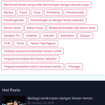
Menikmati teman yang sudah bertunangan dengan temanku juga
Mertua
Pacar
Papa
Pembantu
Pemerkosaan
Perselingkuhan
Pertualangan ku dengan teman sekantor
Ramai-ramai
Rekan Kerja
Resep kenikmatan dari teman lama
Saudara Tiri
Sedarah
Sekolah
Sekretaris
Sepupu
STW
Tante
Teman Tapi Ngewe
Terbawa suasana kenikmatan teman curhat
Tergoda kecantikan Rini teman sekantor
Tergoda keindahan tubuh Lisa teman kantor
Tetangga
Hot Posts
Berbagi kenikmatan dengan teman-teman
January 29, 2025