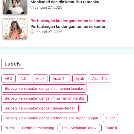
Menikmati dan dinikmati ibu temanku
Januari 27, 2025
Pertualangan ku dengan teman sekantor
Pertualangan ku dengan teman sekantor
Januari 27, 2025
Labels
ABG
Adik
Anak
Anak Tiri
Ayah
Ayah Tiri
Berbagi kenikmatan dengan istri teman lamaku
Berbagi kenikmatan dengan Nisa Teman Kantor
Berbagi kenikmatan dengan teman-teman
Berbagi kenikmatan dengan tetangga kos seperjuangan
Binor
Bumil
Cerita Bersambung
Efek Melamun Jorok
Fantasi