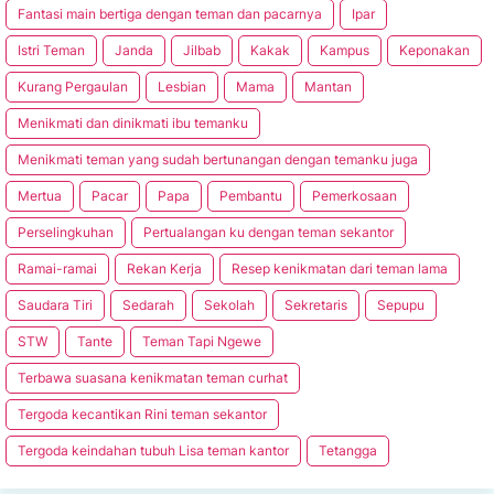
Fantasi main bertiga dengan teman dan pacarnya
Ipar
Istri Teman
Janda
Jilbab
Kakak
Kampus
Keponakan
Kurang Pergaulan
Lesbian
Mama
Mantan
Menikmati dan dinikmati ibu temanku
Menikmati teman yang sudah bertunangan dengan temanku juga
Mertua
Pacar
Papa
Pembantu
Pemerkosaan
Perselingkuhan
Pertualangan ku dengan teman sekantor
Ramai-ramai
Rekan Kerja
Resep kenikmatan dari teman lama
Saudara Tiri
Sedarah
Sekolah
Sekretaris
Sepupu
STW
Tante
Teman Tapi Ngewe
Terbawa suasana kenikmatan teman curhat
Tergoda kecantikan Rini teman sekantor
Tergoda keindahan tubuh Lisa teman kantor
Tetangga