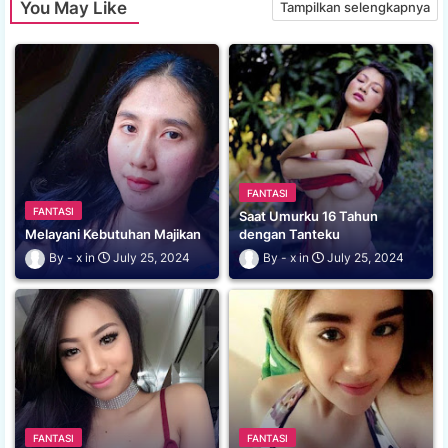
You May Like
Tampilkan selengkapnya
FANTASI
FANTASI
Saat Umurku 16 Tahun
Melayani Kebutuhan Majikan
dengan Tanteku
x
July 25, 2024
x
July 25, 2024
FANTASI
FANTASI