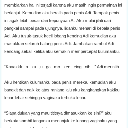
membiarkan hal ini terjadi karena aku masih ingin permainan ini
berlanjut. Kemudian aku beralih pada penis Adi. Tampak penis
ini agak lebih besar dari kepunyaan Ai. Aku mulai jilati dari
pangkal sampai pada ujungnya, lidahku menari di kepala penis
Adi. Aku tusuk-tusuk kecil lobang kencing Adi kemudian aku
masukkan seluruh batang penis Adi. Jambakan rambut Adi
kencang sekali ketika aku semakin mempercepat kulumanku.
“Kaaakkk.. a.. ku.. ju.. ga.. mo.. ken.. cing.. nih…” Adi merintih.
Aku hentikan kulumanku pada penis mereka, kemudian aku
bangkit dan naik ke atas ranjang lalu aku kangkangkan kakiku
lebar-lebar sehingga vaginaku terbuka lebar.
“Siapa duluan yang mau tititnya dimasukkan ke sini?” aku
berkata sambil tanganku menunjuk ke lubang vaginaku yang