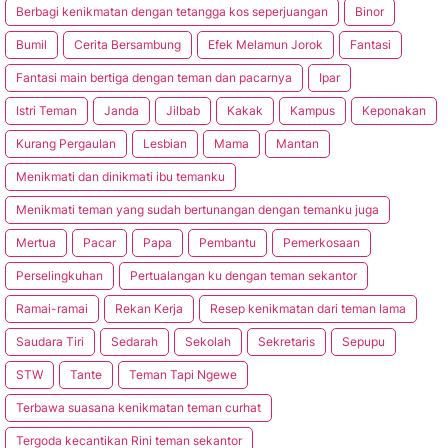
Berbagi kenikmatan dengan tetangga kos seperjuangan
Binor
Bumil
Cerita Bersambung
Efek Melamun Jorok
Fantasi
Fantasi main bertiga dengan teman dan pacarnya
Ipar
Istri Teman
Janda
Jilbab
Kakak
Kampus
Keponakan
Kurang Pergaulan
Lesbian
Mama
Mantan
Menikmati dan dinikmati ibu temanku
Menikmati teman yang sudah bertunangan dengan temanku juga
Mertua
Pacar
Papa
Pembantu
Pemerkosaan
Perselingkuhan
Pertualangan ku dengan teman sekantor
Ramai-ramai
Rekan Kerja
Resep kenikmatan dari teman lama
Saudara Tiri
Sedarah
Sekolah
Sekretaris
Sepupu
STW
Tante
Teman Tapi Ngewe
Terbawa suasana kenikmatan teman curhat
Tergoda kecantikan Rini teman sekantor