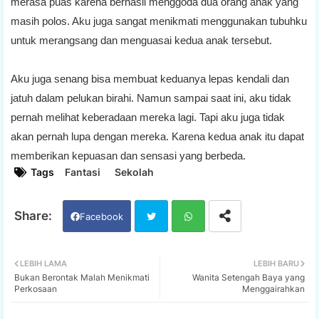
merasa puas karena berhasil menggoda dua orang anak yang
masih polos. Aku juga sangat menikmati menggunakan tubuhku
untuk merangsang dan menguasai kedua anak tersebut.
Aku juga senang bisa membuat keduanya lepas kendali dan
jatuh dalam pelukan birahi. Namun sampai saat ini, aku tidak
pernah melihat keberadaan mereka lagi. Tapi aku juga tidak
akan pernah lupa dengan mereka. Karena kedua anak itu dapat
memberikan kepuasan dan sensasi yang berbeda.
Tags
Fantasi
Sekolah
Facebook
Twi
Wh
LEBIH LAMA
LEBIH BARU
Bukan Berontak Malah Menikmati
Wanita Setengah Baya yang
tter
ats
Perkosaan
Menggairahkan
app