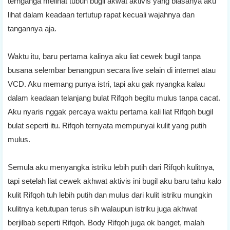
ternganga melihat tubuh bugil akwat aktivis yang biasanya aku
lihat dalam keadaan tertutup rapat kecuali wajahnya dan
tangannya aja.
Waktu itu, baru pertama kalinya aku liat cewek bugil tanpa
busana selembar benangpun secara live selain di internet atau
VCD. Aku memang punya istri, tapi aku gak nyangka kalau
dalam keadaan telanjang bulat Rifqoh begitu mulus tanpa cacat.
Aku nyaris nggak percaya waktu pertama kali liat Rifqoh bugil
bulat seperti itu. Rifqoh ternyata mempunyai kulit yang putih
mulus.
Semula aku menyangka istriku lebih putih dari Rifqoh kulitnya,
tapi setelah liat cewek akhwat aktivis ini bugil aku baru tahu kalo
kulit Rifqoh tuh lebih putih dan mulus dari kulit istriku mungkin
kulitnya ketutupan terus sih walaupun istriku juga akhwat
berjilbab seperti Rifqoh. Body Rifqoh juga ok banget, malah