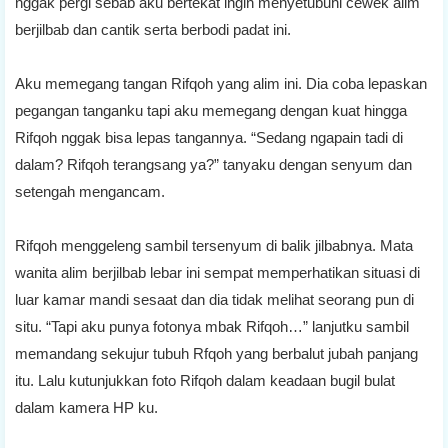
nggak pergi sebab aku bertekat ingin menyetubuhi cewek alim
berjilbab dan cantik serta berbodi padat ini.
Aku memegang tangan Rifqoh yang alim ini. Dia coba lepaskan
pegangan tanganku tapi aku memegang dengan kuat hingga
Rifqoh nggak bisa lepas tangannya. “Sedang ngapain tadi di
dalam? Rifqoh terangsang ya?” tanyaku dengan senyum dan
setengah mengancam.
Rifqoh menggeleng sambil tersenyum di balik jilbabnya. Mata
wanita alim berjilbab lebar ini sempat memperhatikan situasi di
luar kamar mandi sesaat dan dia tidak melihat seorang pun di
situ. “Tapi aku punya fotonya mbak Rifqoh…” lanjutku sambil
memandang sekujur tubuh Rfqoh yang berbalut jubah panjang
itu. Lalu kutunjukkan foto Rifqoh dalam keadaan bugil bulat
dalam kamera HP ku.