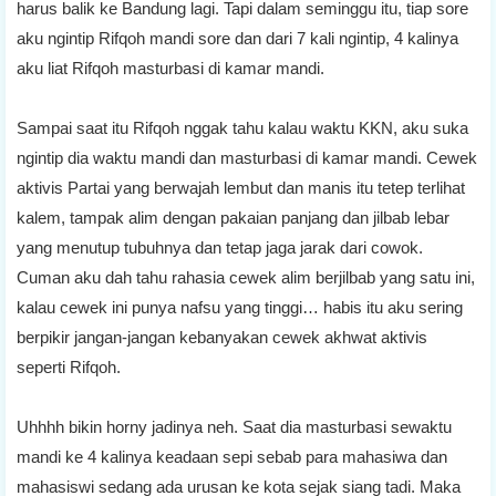
harus balik ke Bandung lagi. Tapi dalam seminggu itu, tiap sore
aku ngintip Rifqoh mandi sore dan dari 7 kali ngintip, 4 kalinya
aku liat Rifqoh masturbasi di kamar mandi.
Sampai saat itu Rifqoh nggak tahu kalau waktu KKN, aku suka
ngintip dia waktu mandi dan masturbasi di kamar mandi. Cewek
aktivis Partai yang berwajah lembut dan manis itu tetep terlihat
kalem, tampak alim dengan pakaian panjang dan jilbab lebar
yang menutup tubuhnya dan tetap jaga jarak dari cowok.
Cuman aku dah tahu rahasia cewek alim berjilbab yang satu ini,
kalau cewek ini punya nafsu yang tinggi… habis itu aku sering
berpikir jangan-jangan kebanyakan cewek akhwat aktivis
seperti Rifqoh.
Uhhhh bikin horny jadinya neh. Saat dia masturbasi sewaktu
mandi ke 4 kalinya keadaan sepi sebab para mahasiwa dan
mahasiswi sedang ada urusan ke kota sejak siang tadi. Maka