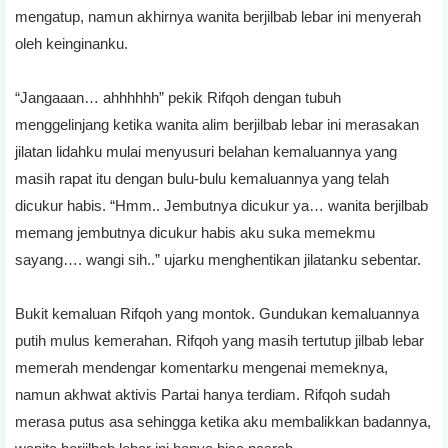
mengatup, namun akhirnya wanita berjilbab lebar ini menyerah
oleh keinginanku.
“Jangaaan… ahhhhhh” pekik Rifqoh dengan tubuh
menggelinjang ketika wanita alim berjilbab lebar ini merasakan
jilatan lidahku mulai menyusuri belahan kemaluannya yang
masih rapat itu dengan bulu-bulu kemaluannya yang telah
dicukur habis. “Hmm.. Jembutnya dicukur ya… wanita berjilbab
memang jembutnya dicukur habis aku suka memekmu
sayang…. wangi sih..” ujarku menghentikan jilatanku sebentar.
Bukit kemaluan Rifqoh yang montok. Gundukan kemaluannya
putih mulus kemerahan. Rifqoh yang masih tertutup jilbab lebar
memerah mendengar komentarku mengenai memeknya,
namun akhwat aktivis Partai hanya terdiam. Rifqoh sudah
merasa putus asa sehingga ketika aku membalikkan badannya,