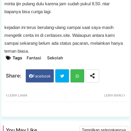
minta ijin pulang dulu karena jam sudah pukul 8.50. ntar
bapanya bisa curiga lagi.
kejadian ini terus berulang-ulang sampai saat saya masih
mengetik cerita ini di ceritasex.site. Walaupun antara kami
sampai sekarang belum ada status pacaran, melainkan hanya
teman biasa.
Tags
Fantasi
Sekolah
Facebook
Twi
Wh
LEBIH LAMA
LEBIH BARU
tter
ats
app
You May Like
Tampilkan selengkapnya