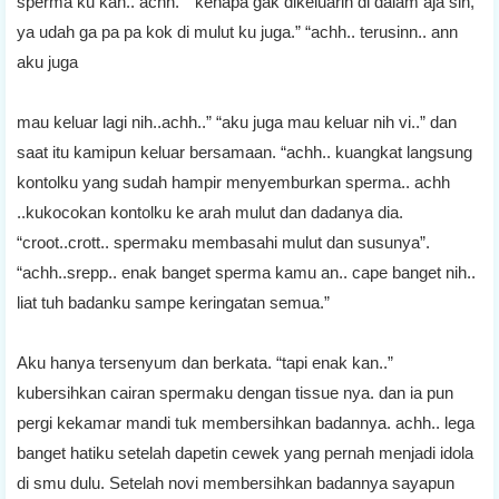
sperma ku kan.. achh.” “kenapa gak dikeluarin di dalam aja sih,
ya udah ga pa pa kok di mulut ku juga.” “achh.. terusinn.. ann
aku juga
mau keluar lagi nih..achh..” “aku juga mau keluar nih vi..” dan
saat itu kamipun keluar bersamaan. “achh.. kuangkat langsung
kontolku yang sudah hampir menyemburkan sperma.. achh
..kukocokan kontolku ke arah mulut dan dadanya dia.
“croot..crott.. spermaku membasahi mulut dan susunya”.
“achh..srepp.. enak banget sperma kamu an.. cape banget nih..
liat tuh badanku sampe keringatan semua.”
Aku hanya tersenyum dan berkata. “tapi enak kan..”
kubersihkan cairan spermaku dengan tissue nya. dan ia pun
pergi kekamar mandi tuk membersihkan badannya. achh.. lega
banget hatiku setelah dapetin cewek yang pernah menjadi idola
di smu dulu. Setelah novi membersihkan badannya sayapun