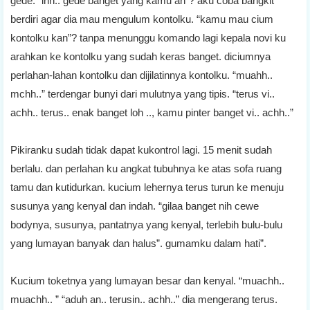
gede. “ihh.. gede banget yang kamu an”? aku coba bangkit
berdiri agar dia mau mengulum kontolku. “kamu mau cium
kontolku kan”? tanpa menunggu komando lagi kepala novi ku
arahkan ke kontolku yang sudah keras banget. diciumnya
perlahan-lahan kontolku dan dijilatinnya kontolku. “muahh..
mchh..” terdengar bunyi dari mulutnya yang tipis. “terus vi..
achh.. terus.. enak banget loh .., kamu pinter banget vi.. achh..”
Pikiranku sudah tidak dapat kukontrol lagi. 15 menit sudah
berlalu. dan perlahan ku angkat tubuhnya ke atas sofa ruang
tamu dan kutidurkan. kucium lehernya terus turun ke menuju
susunya yang kenyal dan indah. “gilaa banget nih cewe
bodynya, susunya, pantatnya yang kenyal, terlebih bulu-bulu
yang lumayan banyak dan halus”. gumamku dalam hati”.
Kucium toketnya yang lumayan besar dan kenyal. “muachh..
muachh.. ” “aduh an.. terusin.. achh..” dia mengerang terus.