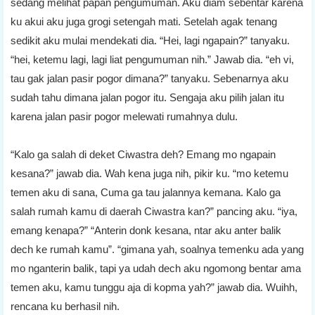
sedang melihat papan pengumuman. Aku diam sebentar karena
ku akui aku juga grogi setengah mati. Setelah agak tenang
sedikit aku mulai mendekati dia. “Hei, lagi ngapain?” tanyaku.
“hei, ketemu lagi, lagi liat pengumuman nih.” Jawab dia. “eh vi,
tau gak jalan pasir pogor dimana?” tanyaku. Sebenarnya aku
sudah tahu dimana jalan pogor itu. Sengaja aku pilih jalan itu
karena jalan pasir pogor melewati rumahnya dulu.
“Kalo ga salah di deket Ciwastra deh? Emang mo ngapain
kesana?” jawab dia. Wah kena juga nih, pikir ku. “mo ketemu
temen aku di sana, Cuma ga tau jalannya kemana. Kalo ga
salah rumah kamu di daerah Ciwastra kan?” pancing aku. “iya,
emang kenapa?” “Anterin donk kesana, ntar aku anter balik
dech ke rumah kamu”. “gimana yah, soalnya temenku ada yang
mo nganterin balik, tapi ya udah dech aku ngomong bentar ama
temen aku, kamu tunggu aja di kopma yah?” jawab dia. Wuihh,
rencana ku berhasil nih.