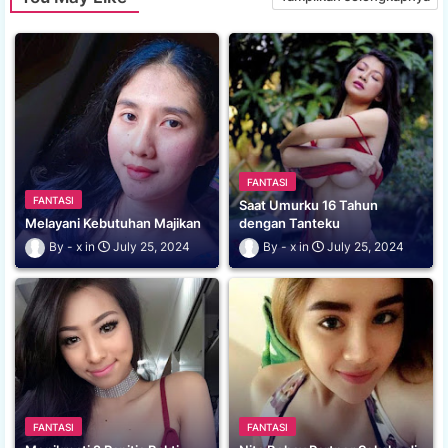
FANTASI
FANTASI
Saat Umurku 16 Tahun
Melayani Kebutuhan Majikan
dengan Tanteku
x
July 25, 2024
x
July 25, 2024
FANTASI
FANTASI