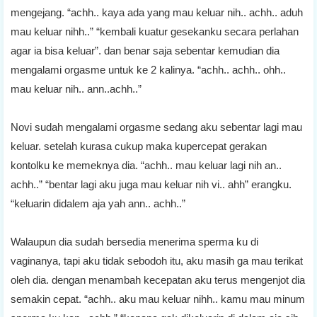
mengejang. “achh.. kaya ada yang mau keluar nih.. achh.. aduh
mau keluar nihh..” “kembali kuatur gesekanku secara perlahan
agar ia bisa keluar”. dan benar saja sebentar kemudian dia
mengalami orgasme untuk ke 2 kalinya. “achh.. achh.. ohh..
mau keluar nih.. ann..achh..”
Novi sudah mengalami orgasme sedang aku sebentar lagi mau
keluar. setelah kurasa cukup maka kupercepat gerakan
kontolku ke memeknya dia. “achh.. mau keluar lagi nih an..
achh..” “bentar lagi aku juga mau keluar nih vi.. ahh” erangku.
“keluarin didalem aja yah ann.. achh..”
Walaupun dia sudah bersedia menerima sperma ku di
vaginanya, tapi aku tidak sebodoh itu, aku masih ga mau terikat
oleh dia. dengan menambah kecepatan aku terus mengenjot dia
semakin cepat. “achh.. aku mau keluar nihh.. kamu mau minum