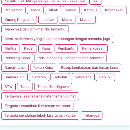
Fantasi main bertiga dengan teman dan pacarnya
Ipar
Istri Teman
Janda
Jilbab
Kakak
Kampus
Keponakan
Kurang Pergaulan
Lesbian
Mama
Mantan
Menikmati dan dinikmati ibu temanku
Menikmati teman yang sudah bertunangan dengan temanku juga
Mertua
Pacar
Papa
Pembantu
Pemerkosaan
Perselingkuhan
Pertualangan ku dengan teman sekantor
Ramai-ramai
Rekan Kerja
Resep kenikmatan dari teman lama
Saudara Tiri
Sedarah
Sekolah
Sekretaris
Sepupu
STW
Tante
Teman Tapi Ngewe
Terbawa suasana kenikmatan teman curhat
Tergoda kecantikan Rini teman sekantor
Tergoda keindahan tubuh Lisa teman kantor
Tetangga