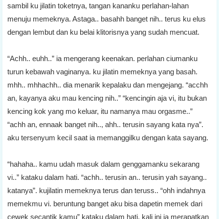
sambil ku jilatin toketnya, tangan kananku perlahan-lahan
menuju memeknya. Astaga.. basahh banget nih.. terus ku elus
dengan lembut dan ku belai klitorisnya yang sudah mencuat.
“Achh.. euhh..” ia mengerang keenakan. perlahan ciumanku
turun kebawah vaginanya. ku jilatin memeknya yang basah.
mhh.. mhhachh.. dia menarik kepalaku dan mengejang. “acchh
an, kayanya aku mau kencing nih..” “kencingin aja vi, itu bukan
kencing kok yang mo keluar, itu namanya mau orgasme..”
“achh an, ennaak banget nih.., ahh.. terusin sayang kata nya”.
aku tersenyum kecil saat ia memanggilku dengan kata sayang.
“hahaha.. kamu udah masuk dalam genggamanku sekarang
vi..” kataku dalam hati. “achh.. terusin an.. terusin yah sayang..
katanya”. kujilatin memeknya terus dan teruss.. “ohh indahnya
memekmu vi. beruntung banget aku bisa dapetin memek dari
cewek secantik kamu” kataku dalam hati. kali ini ia merapatkan