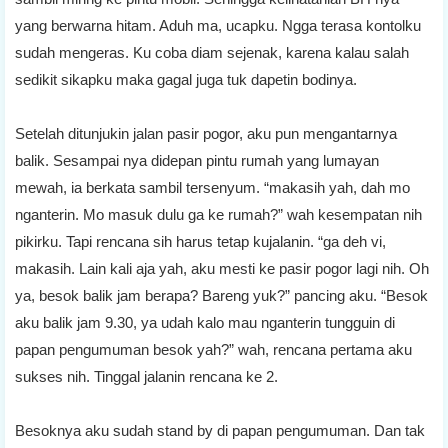
yang berwarna hitam. Aduh ma, ucapku. Ngga terasa kontolku
sudah mengeras. Ku coba diam sejenak, karena kalau salah
sedikit sikapku maka gagal juga tuk dapetin bodinya.
Setelah ditunjukin jalan pasir pogor, aku pun mengantarnya
balik. Sesampai nya didepan pintu rumah yang lumayan
mewah, ia berkata sambil tersenyum. “makasih yah, dah mo
nganterin. Mo masuk dulu ga ke rumah?” wah kesempatan nih
pikirku. Tapi rencana sih harus tetap kujalanin. “ga deh vi,
makasih. Lain kali aja yah, aku mesti ke pasir pogor lagi nih. Oh
ya, besok balik jam berapa? Bareng yuk?” pancing aku. “Besok
aku balik jam 9.30, ya udah kalo mau nganterin tungguin di
papan pengumuman besok yah?” wah, rencana pertama aku
sukses nih. Tinggal jalanin rencana ke 2.
Besoknya aku sudah stand by di papan pengumuman. Dan tak