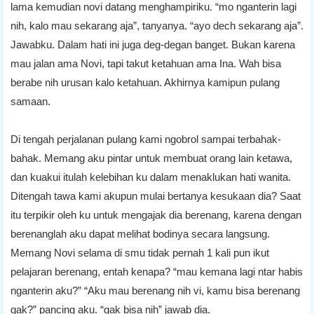
lama kemudian novi datang menghampiriku. “mo nganterin lagi
nih, kalo mau sekarang aja”, tanyanya. “ayo dech sekarang aja”.
Jawabku. Dalam hati ini juga deg-degan banget. Bukan karena
mau jalan ama Novi, tapi takut ketahuan ama Ina. Wah bisa
berabe nih urusan kalo ketahuan. Akhirnya kamipun pulang
samaan.
Di tengah perjalanan pulang kami ngobrol sampai terbahak-
bahak. Memang aku pintar untuk membuat orang lain ketawa,
dan kuakui itulah kelebihan ku dalam menaklukan hati wanita.
Ditengah tawa kami akupun mulai bertanya kesukaan dia? Saat
itu terpikir oleh ku untuk mengajak dia berenang, karena dengan
berenanglah aku dapat melihat bodinya secara langsung.
Memang Novi selama di smu tidak pernah 1 kali pun ikut
pelajaran berenang, entah kenapa? “mau kemana lagi ntar habis
nganterin aku?” “Aku mau berenang nih vi, kamu bisa berenang
gak?” pancing aku. “gak bisa nih” jawab dia.