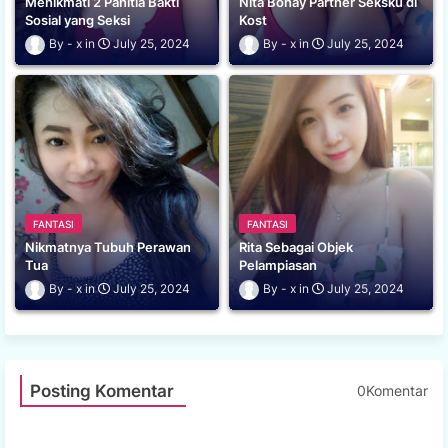
Menikmati 2 Panitia Bakti
Nita Bohay Partner Seksku di
Sosial yang Seksi
Kost
x
July 25, 2024
x
July 25, 2024
FANTASI
FANTASI
Nikmatnya Tubuh Perawan
Rita Sebagai Objek
Tua
Pelampiasan
x
July 25, 2024
x
July 25, 2024
Posting Komentar
0Komentar