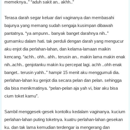
memeknya..” “aduh sakit an.. akhh..”
Terasa darah segar keluar dari vaginanya dan membasahi
bajunya yang memang sudah sengaja kusimpan dibawah
pantatnya. “ya ampunn.. banyak banget darahnya nih..”
gumamku dalam hati. tak perduli dengan darah yang mengucur
aku enjot dia perlahan-lahan, dan kelama-lamaan maikin
kencang. “achh.. ohh.. ahh.. terusin an.. makin lama makin enak
nih..achh.. genjotanku makin ku percepat lagi. achh ..ohh enak
banget.. terusin yahh..” hampir 15 menit aku menggumuli dia.
perlahan-lahan ku genjot dia secara pelan dan pelan. sehingga
dia bisa menikmatinya. “pelan-pelan aja yah vi, biar aku bisa
cium toket kamu”.
Sambil menggesek-gesek kontolku kedalam vaginanya. kucium
perlahan-lahan puting toketnya. kuatru perlahan-lahan gesekan
ku. dan tak lama kemudian terdengar ia mengerang dan