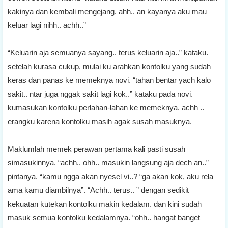
kakinya dan kembali mengejang. ahh.. an kayanya aku mau
keluar lagi nihh.. achh..”
“Keluarin aja semuanya sayang.. terus keluarin aja..” kataku.
setelah kurasa cukup, mulai ku arahkan kontolku yang sudah
keras dan panas ke memeknya novi. “tahan bentar yach kalo
sakit.. ntar juga nggak sakit lagi kok..” kataku pada novi.
kumasukan kontolku perlahan-lahan ke memeknya. achh ..
erangku karena kontolku masih agak susah masuknya.
Maklumlah memek perawan pertama kali pasti susah
simasukinnya. “achh.. ohh.. masukin langsung aja dech an..”
pintanya. “kamu ngga akan nyesel vi..? “ga akan kok, aku rela
ama kamu diambilnya”. “Achh.. terus.. ” dengan sedikit
kekuatan kutekan kontolku makin kedalam. dan kini sudah
masuk semua kontolku kedalamnya. “ohh.. hangat banget