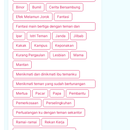
seperjuangan
Binor
Bumil
Cerita Bersambung
Efek Melamun Jorok
Fantasi
Fantasi main bertiga dengan teman dan
pacarnya
Ipar
Istri Teman
Janda
Jilbab
Kakak
Kampus
Keponakan
Kurang Pergaulan
Lesbian
Mama
Mantan
Menikmati dan dinikmati ibu temanku
Menikmati teman yang sudah bertunangan
dengan temanku juga
Mertua
Pacar
Papa
Pembantu
Pemerkosaan
Perselingkuhan
Pertualangan ku dengan teman sekantor
Ramai-ramai
Rekan Kerja