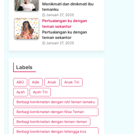
Menikmati dan dinikmati ibu
temanku
Januari 27, 2025
Pertualangan ku dengan
teman sekantor
Pertualangan ku dengan
teman sekantor
Januari 27, 2025
Labels
ABG
Adik
Anak
Anak Tiri
Ayah
Ayah Tiri
Berbagi kenikmatan dengan istri teman lamaku
Berbagi kenikmatan dengan Nisa Teman
Kantor
Berbagi kenikmatan dengan teman-teman
Berbagi kenikmatan dengan tetangga kos