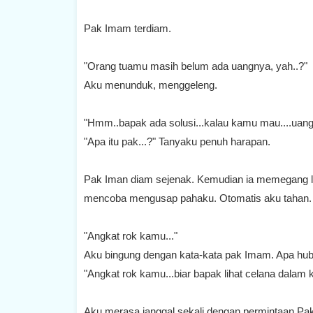
Pak Imam terdiam.
"Orang tuamu masih belum ada uangnya, yah..?"
Aku menunduk, menggeleng.
"Hmm..bapak ada solusi...kalau kamu mau....uang
"Apa itu pak...?" Tanyaku penuh harapan.
Pak Iman diam sejenak. Kemudian ia memegang lu
mencoba mengusap pahaku. Otomatis aku tahan. J
"Angkat rok kamu..."
Aku bingung dengan kata-kata pak Imam. Apa hu
"Angkat rok kamu...biar bapak lihat celana dalam
Aku merasa janggal sekali dengan permintaan Pa