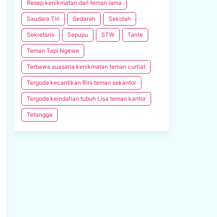
Resep kenikmatan dari teman lama
Saudara Tiri
Sedarah
Sekolah
Sekretaris
Sepupu
STW
Tante
Teman Tapi Ngewe
Terbawa suasana kenikmatan teman curhat
Tergoda kecantikan Rini teman sekantor
Tergoda keindahan tubuh Lisa teman kantor
Tetangga