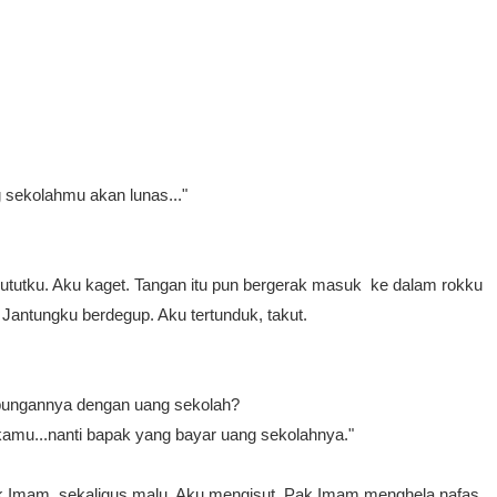
 sekolahmu akan lunas..."
tutku. Aku kaget. Tangan itu pun bergerak masuk ke dalam rokku
antungku berdegup. Aku tertunduk, takut.
bungannya dengan uang sekolah?
 kamu...nanti bapak yang bayar uang sekolahnya."
k Imam, sekaligus malu. Aku mengisut. Pak Imam menghela nafas.