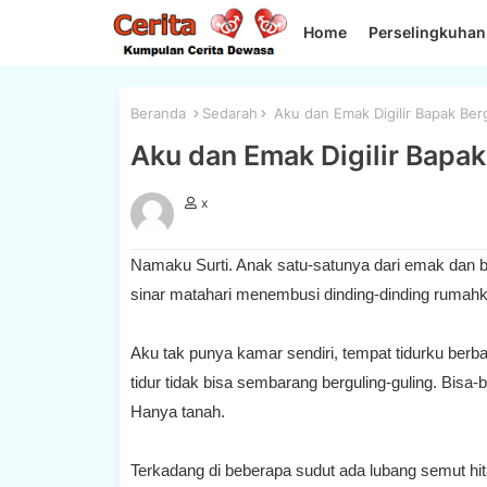
Home
Perselingkuhan
Beranda
Sedarah
Aku dan Emak Digilir Bapak Ber
Aku dan Emak Digilir Bapak
x
Namaku Surti. Anak satu-satunya dari emak dan 
sinar matahari menembusi dinding-dinding rumahku
Aku tak punya kamar sendiri, tempat tidurku ber
tidur tidak bisa sembarang berguling-guling. Bisa
Hanya tanah.
Terkadang di beberapa sudut ada lubang semut 