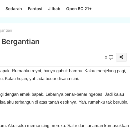
Sedarah
Fantasi
Jilbab
Open BO 21+
gantian
 Bergantian
0
bapak. Rumahku reyot, hanya gubuk bambu. Kalau menjelang pagi,
. Kalau hujan, yah ada bocor disana-sini.
bagi dengan emak bapak. Lebarnya benar-benar ngepas. Jadi kalau
-bisa aku terbangun di atas tanah esoknya. Yah, rumahku tak berubin.
hitam. Aku suka memancing mereka. Salur dari tanaman kumasukkan