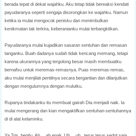
berada tepat di dekat wajahku. Aku tetap tidak bereaksi kendati
payudaranya seperti sengaja disorongkan ke wajahku. Namun
ketika ia mulai mengocok penisku dan menimbulkan
kenikmatan tak terkira, keberanianku mulai terbangkitkan.
Payudaranya mulai kujadikan sasaran sentuhan dan remasan
tanganku. Buah dadanya sudah tidak kencang memang, tetapi
karena ukurannya yang tergolong besar masih membuatku
bernafsu untuk meremas-remasnya. Puas meremas-remas,
aku mulai menjilati pentilnya secara bergantian dan dilanjutkan
dengan mengulumnya dengan mulutku.
Rupanya tindakanku itu membuat gairah Dia menjadi naik. Ia
mulai mengerang dan kian mengaktifkan sentuhan-sentuhannya
di di alat kelaminku.
Ya Tris, begitu. Ah… ah enak. Uh… uh.. terus terus sedot saja.