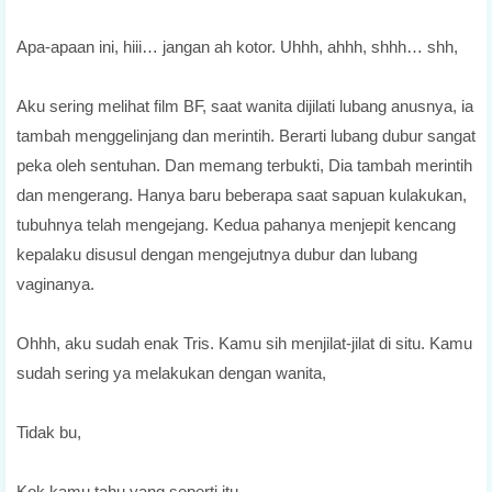
Apa-apaan ini, hiii… jangan ah kotor. Uhhh, ahhh, shhh… shh,
Aku sering melihat film BF, saat wanita dijilati lubang anusnya, ia
tambah menggelinjang dan merintih. Berarti lubang dubur sangat
peka oleh sentuhan. Dan memang terbukti, Dia tambah merintih
dan mengerang. Hanya baru beberapa saat sapuan kulakukan,
tubuhnya telah mengejang. Kedua pahanya menjepit kencang
kepalaku disusul dengan mengejutnya dubur dan lubang
vaginanya.
Ohhh, aku sudah enak Tris. Kamu sih menjilat-jilat di situ. Kamu
sudah sering ya melakukan dengan wanita,
Tidak bu,
Kok kamu tahu yang seperti itu,