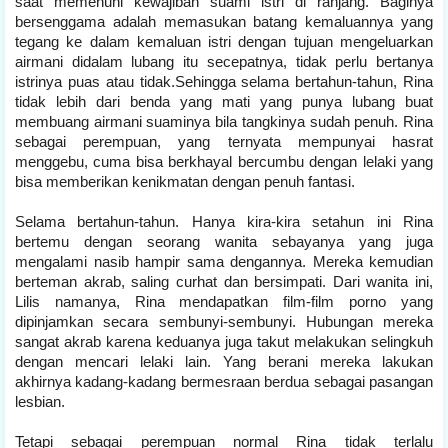
saat memenuhi kewajiban suami istri di ranjang. Baginya
bersenggama adalah memasukan batang kemaluannya yang
tegang ke dalam kemaluan istri dengan tujuan mengeluarkan
airmani didalam lubang itu secepatnya, tidak perlu bertanya
istrinya puas atau tidak.Sehingga selama bertahun-tahun, Rina
tidak lebih dari benda yang mati yang punya lubang buat
membuang airmani suaminya bila tangkinya sudah penuh. Rina
sebagai perempuan, yang ternyata mempunyai hasrat
menggebu, cuma bisa berkhayal bercumbu dengan lelaki yang
bisa memberikan kenikmatan dengan penuh fantasi.
Selama bertahun-tahun. Hanya kira-kira setahun ini Rina
bertemu dengan seorang wanita sebayanya yang juga
mengalami nasib hampir sama dengannya. Mereka kemudian
berteman akrab, saling curhat dan bersimpati. Dari wanita ini,
Lilis namanya, Rina mendapatkan film-film porno yang
dipinjamkan secara sembunyi-sembunyi. Hubungan mereka
sangat akrab karena keduanya juga takut melakukan selingkuh
dengan mencari lelaki lain. Yang berani mereka lakukan
akhirnya kadang-kadang bermesraan berdua sebagai pasangan
lesbian.
Tetapi sebagai perempuan normal Rina tidak terlalu