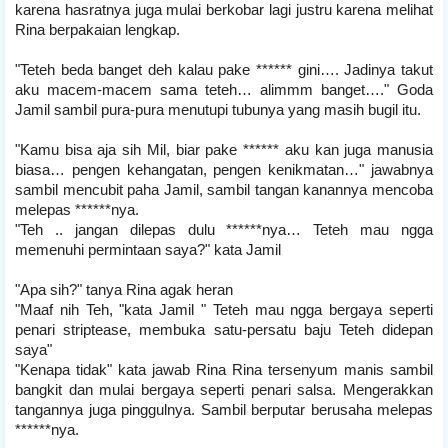
karena hasratnya juga mulai berkobar lagi justru karena melihat
Rina berpakaian lengkap.
"Teteh beda banget deh kalau pake ****** gini…. Jadinya takut
aku macem-macem sama teteh… alimmm banget…." Goda
Jamil sambil pura-pura menutupi tubunya yang masih bugil itu.
"Kamu bisa aja sih Mil, biar pake ****** aku kan juga manusia
biasa… pengen kehangatan, pengen kenikmatan…" jawabnya
sambil mencubit paha Jamil, sambil tangan kanannya mencoba
melepas ******nya.
"Teh .. jangan dilepas dulu ******nya… Teteh mau ngga
memenuhi permintaan saya?" kata Jamil
"Apa sih?" tanya Rina agak heran
"Maaf nih Teh, "kata Jamil " Teteh mau ngga bergaya seperti
penari striptease, membuka satu-persatu baju Teteh didepan
saya"
"Kenapa tidak" kata jawab Rina Rina tersenyum manis sambil
bangkit dan mulai bergaya seperti penari salsa. Mengerakkan
tangannya juga pinggulnya. Sambil berputar berusaha melepas
******nya.