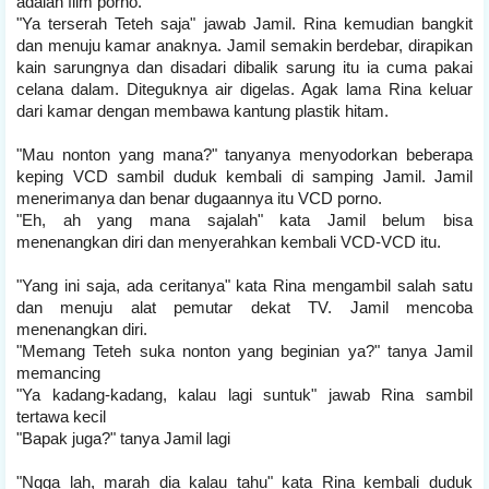
adalah film porno.
"Ya terserah Teteh saja" jawab Jamil. Rina kemudian bangkit
dan menuju kamar anaknya. Jamil semakin berdebar, dirapikan
kain sarungnya dan disadari dibalik sarung itu ia cuma pakai
celana dalam. Diteguknya air digelas. Agak lama Rina keluar
dari kamar dengan membawa kantung plastik hitam.
"Mau nonton yang mana?" tanyanya menyodorkan beberapa
keping VCD sambil duduk kembali di samping Jamil. Jamil
menerimanya dan benar dugaannya itu VCD porno.
"Eh, ah yang mana sajalah" kata Jamil belum bisa
menenangkan diri dan menyerahkan kembali VCD-VCD itu.
"Yang ini saja, ada ceritanya" kata Rina mengambil salah satu
dan menuju alat pemutar dekat TV. Jamil mencoba
menenangkan diri.
"Memang Teteh suka nonton yang beginian ya?" tanya Jamil
memancing
"Ya kadang-kadang, kalau lagi suntuk" jawab Rina sambil
tertawa kecil
"Bapak juga?" tanya Jamil lagi
"Ngga lah, marah dia kalau tahu" kata Rina kembali duduk