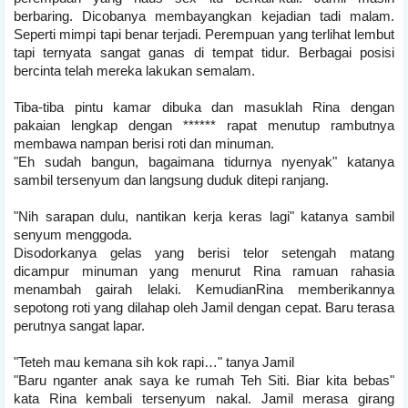
berbaring. Dicobanya membayangkan kejadian tadi malam.
Seperti mimpi tapi benar terjadi. Perempuan yang terlihat lembut
tapi ternyata sangat ganas di tempat tidur. Berbagai posisi
bercinta telah mereka lakukan semalam.
Tiba-tiba pintu kamar dibuka dan masuklah Rina dengan
pakaian lengkap dengan ****** rapat menutup rambutnya
membawa nampan berisi roti dan minuman.
"Eh sudah bangun, bagaimana tidurnya nyenyak" katanya
sambil tersenyum dan langsung duduk ditepi ranjang.
"Nih sarapan dulu, nantikan kerja keras lagi" katanya sambil
senyum menggoda.
Disodorkanya gelas yang berisi telor setengah matang
dicampur minuman yang menurut Rina ramuan rahasia
menambah gairah lelaki. KemudianRina memberikannya
sepotong roti yang dilahap oleh Jamil dengan cepat. Baru terasa
perutnya sangat lapar.
"Teteh mau kemana sih kok rapi…" tanya Jamil
"Baru nganter anak saya ke rumah Teh Siti. Biar kita bebas"
kata Rina kembali tersenyum nakal. Jamil merasa girang