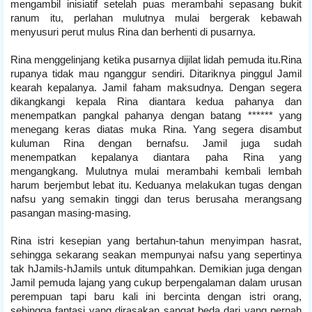
mengambil inisiatif setelah puas merambahi sepasang bukit
ranum itu, perlahan mulutnya mulai bergerak kebawah
menyusuri perut mulus Rina dan berhenti di pusarnya.
Rina menggelinjang ketika pusarnya dijilat lidah pemuda itu.Rina
rupanya tidak mau nganggur sendiri. Ditariknya pinggul Jamil
kearah kepalanya. Jamil faham maksudnya. Dengan segera
dikangkangi kepala Rina diantara kedua pahanya dan
menempatkan pangkal pahanya dengan batang ****** yang
menegang keras diatas muka Rina. Yang segera disambut
kuluman Rina dengan bernafsu. Jamil juga sudah
menempatkan kepalanya diantara paha Rina yang
mengangkang. Mulutnya mulai merambahi kembali lembah
harum berjembut lebat itu. Keduanya melakukan tugas dengan
nafsu yang semakin tinggi dan terus berusaha merangsang
pasangan masing-masing.
Rina istri kesepian yang bertahun-tahun menyimpan hasrat,
sehingga sekarang seakan mempunyai nafsu yang sepertinya
tak hJamils-hJamils untuk ditumpahkan. Demikian juga dengan
Jamil pemuda lajang yang cukup berpengalaman dalam urusan
perempuan tapi baru kali ini bercinta dengan istri orang,
sehingga fantasi yang dirasakan sangat beda dari yang pernah