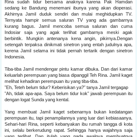
Rina sudah tidur bersama anaknya karena Pak Hamdan
sedang ke Bandung menemani ibunya yang akan dioperasi.
Akhirnya Jamil duduk sendiri dan mulai meghidupkan TV.
Ternyata hampir semua saluran TV yang ada gambarnya
kurang bagus. Jamil mencoba semua saluran dan cuma
Indosiar saja yang agak terlihat gambarnya meski agak
berbintik. Mungkin antenanya kena angin, pikirnya.Dengan
setengah terpaksa dinikmati sinetron yang entah judulnya apa,
kerena Jamil selama ini tidak pernah tertarik dengan sinetron
Indonesia.
Tiba-tiba Jamil mendengar pintu kamar dibuka. Dan dari kamar
keluarlah perempuan yang biasa dipanggil Teh Rina. Jamil kaget
melihat kehadiran perempuan itu yang tiba-tiba.
"Eh, Teteh belum tidur? Keberisikan ya?" tanya Jamil tergagap
"Ah, tidak apa-apa. Saya belum tidur kok" jawab perempuan itu
dengan logat Sunda yang kental.
Yang membuat Jamil kaget sebenarnya bukan kedatangan
perempuan itu, tapi penampilannya yang luar dari kebiasaanya.
Sehari-hari Rina, seperti kebanyakan ibu rumah tangga di kota
ini, selalu berkerudung rapat. Sehingga hanya wajahnya saja
yang terlihat. Dan itulah yang pada awalnya membuatnya