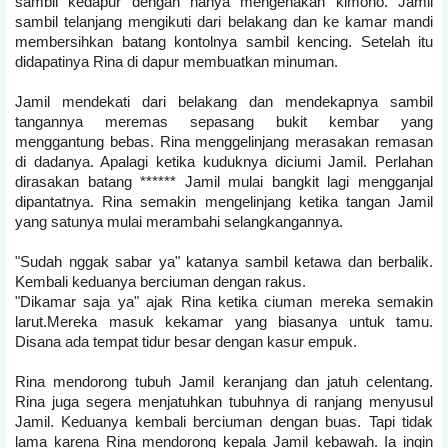
sambil kedapur dengan hanya mengenakan kimono. Jamil
sambil telanjang mengikuti dari belakang dan ke kamar mandi
membersihkan batang kontolnya sambil kencing. Setelah itu
didapatinya Rina di dapur membuatkan minuman.
Jamil mendekati dari belakang dan mendekapnya sambil
tangannya meremas sepasang bukit kembar yang
menggantung bebas. Rina menggelinjang merasakan remasan
di dadanya. Apalagi ketika kuduknya diciumi Jamil. Perlahan
dirasakan batang ****** Jamil mulai bangkit lagi mengganjal
dipantatnya. Rina semakin mengelinjang ketika tangan Jamil
yang satunya mulai merambahi selangkangannya.
"Sudah nggak sabar ya" katanya sambil ketawa dan berbalik.
Kembali keduanya berciuman dengan rakus.
"Dikamar saja ya" ajak Rina ketika ciuman mereka semakin
larut.Mereka masuk kekamar yang biasanya untuk tamu.
Disana ada tempat tidur besar dengan kasur empuk.
Rina mendorong tubuh Jamil keranjang dan jatuh celentang.
Rina juga segera menjatuhkan tubuhnya di ranjang menyusul
Jamil. Keduanya kembali berciuman dengan buas. Tapi tidak
lama karena Rina mendorong kepala Jamil kebawah. Ia ingin