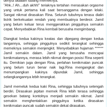
denyut didalam lubang memeknya.
"Ahk..! Ah…duh akhh!" teriaknya tertahan merasakan orgasme
yang untuk pertama kali saat bersanggama dengan lelaki.
Sangat nikmat dirasakan Rina. Seluruh tubuhnya terasa dialiri
listrik berkekuatan rendah yang membuatnya berdesir. Jamil
yang belum keluar terus menggerakkan pinggulnya semakin
cepat. Menyebabkan Rina kembali berusaha mengimbangi.
Diangkat kedua kakinya keatas dan dipegang dengan kedua
tangannya, sehingga pinggulnya sedikit terangkat sehingga
memeknya semakin menjengkit. Menyebabkan hujaman ******
Jamil semakin dalam. Jamil yang berusaha mencapai
kenikmatannya, merasa lebih nikmat dengan posisi Rina seperti
itu. Demikian juga dengan Rina, perlahan kenikmatan puncak
yang belum turun benar naik lagi.Rina mengangkat dan
menumpangkan kakinya dipundak Jamil, sehingga
selangkangannya lebih terangkat.
Jamil memeluk kedua kaki Rina, sehingga tubuhnya setengah
berdiri. Dirasakan jepitan memek Rina lebih terasa sehingga
gesekan batang kontolnya menjadi semakin nikmat. Jamil
semakin menghentakkan pinggulnya ketika dirasakan
kenikmatan puncak sudah semakin dekat dirasakan.