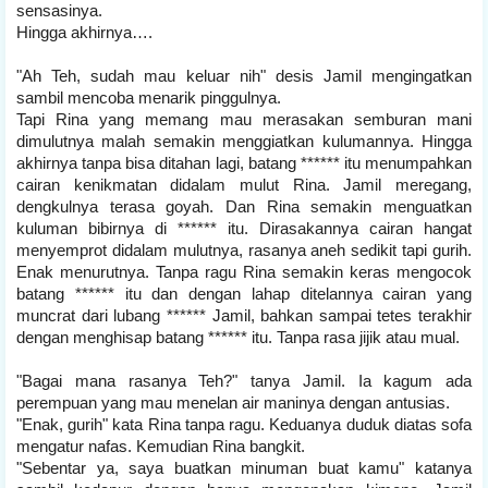
sensasinya.
Hingga akhirnya….
"Ah Teh, sudah mau keluar nih" desis Jamil mengingatkan
sambil mencoba menarik pinggulnya.
Tapi Rina yang memang mau merasakan semburan mani
dimulutnya malah semakin menggiatkan kulumannya. Hingga
akhirnya tanpa bisa ditahan lagi, batang ****** itu menumpahkan
cairan kenikmatan didalam mulut Rina. Jamil meregang,
dengkulnya terasa goyah. Dan Rina semakin menguatkan
kuluman bibirnya di ****** itu. Dirasakannya cairan hangat
menyemprot didalam mulutnya, rasanya aneh sedikit tapi gurih.
Enak menurutnya. Tanpa ragu Rina semakin keras mengocok
batang ****** itu dan dengan lahap ditelannya cairan yang
muncrat dari lubang ****** Jamil, bahkan sampai tetes terakhir
dengan menghisap batang ****** itu. Tanpa rasa jijik atau mual.
"Bagai mana rasanya Teh?" tanya Jamil. Ia kagum ada
perempuan yang mau menelan air maninya dengan antusias.
"Enak, gurih" kata Rina tanpa ragu. Keduanya duduk diatas sofa
mengatur nafas. Kemudian Rina bangkit.
"Sebentar ya, saya buatkan minuman buat kamu" katanya