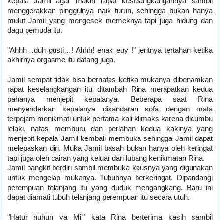
kepala Jamil agar makin rapat keselangkangannya sambil
menggerakkan pinggulnya naik turun, sehingga bukan hanya
mulut Jamil yang mengesek memeknya tapi juga hidung dan
dagu pemuda itu.
"Ahhh…duh gusti…! Ahhh! enak euy !" jeritnya tertahan ketika
akhirnya orgasme itu datang juga.
Jamil sempat tidak bisa bernafas ketika mukanya dibenamkan
rapat keselangkangan itu ditambah Rina merapatkan kedua
pahanya menjepit kepalanya. Beberapa saat Rina
menyenderkan kepalanya disandaran sofa dengan mata
terpejam menikmati untuk pertama kali klimaks karena dicumbu
lelaki, nafas memburu dan perlahan kedua kakinya yang
menjepit kepala Jamil kembali membuka sehingga Jamil dapat
melepaskan diri. Muka Jamil basah bukan hanya oleh keringat
tapi juga oleh cairan yang keluar dari lubang kenikmatan Rina.
Jamil bangkit berdiri sambil membuka kausnya yang digunakan
untuk mengelap mukanya. Tubuhnya berkeringat. Dipandangi
perempuan telanjang itu yang duduk mengangkang. Baru ini
dapat diamati tubuh telanjang perempuan itu secara utuh.
"Hatur nuhun ya Mil" kata Rina berterima kasih sambil