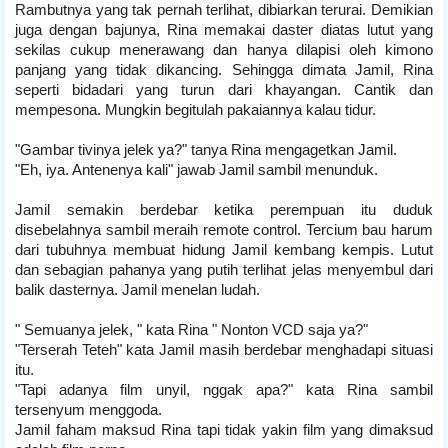
Rambutnya yang tak pernah terlihat, dibiarkan terurai. Demikian
juga dengan bajunya, Rina memakai daster diatas lutut yang
sekilas cukup menerawang dan hanya dilapisi oleh kimono
panjang yang tidak dikancing. Sehingga dimata Jamil, Rina
seperti bidadari yang turun dari khayangan. Cantik dan
mempesona. Mungkin begitulah pakaiannya kalau tidur.
"Gambar tivinya jelek ya?" tanya Rina mengagetkan Jamil.
"Eh, iya. Antenenya kali" jawab Jamil sambil menunduk.
Jamil semakin berdebar ketika perempuan itu duduk
disebelahnya sambil meraih remote control. Tercium bau harum
dari tubuhnya membuat hidung Jamil kembang kempis. Lutut
dan sebagian pahanya yang putih terlihat jelas menyembul dari
balik dasternya. Jamil menelan ludah.
" Semuanya jelek, " kata Rina " Nonton VCD saja ya?"
"Terserah Teteh" kata Jamil masih berdebar menghadapi situasi
itu.
"Tapi adanya film unyil, nggak apa?" kata Rina sambil
tersenyum menggoda.
Jamil faham maksud Rina tapi tidak yakin film yang dimaksud