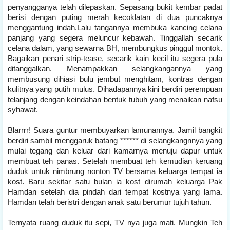
penyangganya telah dilepaskan. Sepasang bukit kembar padat
berisi dengan puting merah kecoklatan di dua puncaknya
menggantung indah.Lalu tangannya membuka kancing celana
panjang yang segera meluncur kebawah. Tinggallah secarik
celana dalam, yang sewarna BH, membungkus pinggul montok.
Bagaikan penari strip-tease, secarik kain kecil itu segera pula
ditanggalkan. Menampakkan selangkangannya yang
membusung dihiasi bulu jembut menghitam, kontras dengan
kulitnya yang putih mulus. Dihadapannya kini berdiri perempuan
telanjang dengan keindahan bentuk tubuh yang menaikan nafsu
syhawat.
Blarrrr! Suara guntur membuyarkan lamunannya. Jamil bangkit
berdiri sambil menggaruk batang ****** di selangkangnnya yang
mulai tegang dan keluar dari kamarnya menuju dapur untuk
membuat teh panas. Setelah membuat teh kemudian keruang
duduk untuk nimbrung nonton TV bersama keluarga tempat ia
kost. Baru sekitar satu bulan ia kost dirumah keluarga Pak
Hamdan setelah dia pindah dari tempat kostnya yang lama.
Hamdan telah beristri dengan anak satu berumur tujuh tahun.
Ternyata ruang duduk itu sepi, TV nya juga mati. Mungkin Teh