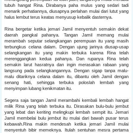
tubuh hangat Rina. Dirabanya paha mulus yang sedari tadi
menarik perhatiannya, diusapnya perlahan mulai dari lutut yang
halus lembut terus keatas menyusup kebalik dasternya.
Rina bergetar ketika jemari Jamil menyentuh semakin dekat
daerah pangkal pahanya. Tangan Jamil memang mulai
merambah seputar selangkangan perempuan itu yang masih
terbungkus celana dalam. Dengan ujung jarinya diusap-usap
selangkangan itu yang makin terbuka karena Rina telah
merenggangkan kedua pahanya. Dan rupanya Rina telah
semakin larut hasratnya dan ingin merasakan rabaan yang
langsung pada selangkangannya. Dengan sigap tanpa malu-
malu ditariknya celana dalam itu, dibantu oleh Jamil dengan
senang hati, sehingga terbuka poloslah lembah yang
menyimpan lubang kenikmatan itu.
Segera saja tangan Jamil merambahi kembali lembah hangat
milik Rina yang telah terbuka itu. Dirasakan bulu-bulu jembut
yang lebat dan keriting melingkupi lembah sempit itu. Jemari
Jamil membelai bulu jembut itu mulai dari bawah pusar terus
kebawah.Rina makin mendesah ketika jemari Jamil mulai
menyentuh bibir memeknya. Itulah sentuhan mesra pertama