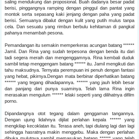
saling mendukung dan proposional. Buah dadanya besar padat
berisi, pinggangnya ramping dengan pinggul dan pantat yang
montok serta sepasang kaki jenjang dengan paha yang padat
berisi. Semuanya dibalut dengan kulit yang putih mulus tanpa
cela. Dan sesuatu yang rimbun berbulu kehitaman di pangkal
pahanya menambah pesona.
Pemandangan itu semakin memperkeras acungan batang ******
Jamil. Dan Rina yang sudah terpesona dengan benda itu dari
tadi segera meraih dan mengenggamnya. Rina kembali duduk
sambil tetap menggengam batang ****** itu. Jamil mengikuti dan
tahu maksudnya. Ternyata perempuan ini penuh dengan fantasi
yang hebat, pikirnya.Dengan mata berbinar diperhatikan batang
****** yang tegang dihadapannya. ****** yang jauh lebih besar
dan panjang dari punya suaminya. Telah lama Rina ingin
merasakan mengulum ****** lelaki seperti yang dilihatnya difilm
porno.
Dipandangnya otot tegang dalam genggaman tangannya.
Dengan ujung lidahnya dijilat perlahan kepala ****** yang
mengkilap kecoklatan itu. Terasa aneh, tapi diulang lagi dan lagi
sehingga hasratnya makin menggebu. Maka dengan perlahan
dibuka mulutnya sambil memasukan batang ****** yang telah