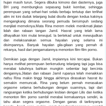
hujan masih turun. Segera dibuka kimono dan dasternya, juga
BH yang membungkus sepasang bukit kembar, sehingga
perempuan yang sehari-hari selalu berbaju tertutup dan terlihat
alim ini kini duduk telanjang bulat disofa dengan kedua kakinya
mengangkang dimana seorang pemuda bersimpuh sedang
menjilati memeknya.Mata Rina merem melek menikmati jilatan
lidah dan rabaan tangan Jamil. Hasrat yang telah lama
dihayalkan kini mulai terwujud. Ia bertekad untuk mewujudkan
dan melaksanakan semua hayalan yang selama ini
disimpannya. Banyak hayalan gila-gilaan yang pernah di
rekanya, hasil dari pengamatannya menonton film-film porno.
Demikian juga dengan Jamil, impiannya kini tercapai. Bukan
hanya melihat perempuan berkerudung telanjang tapi juga bisa
merabai tubuhnya bahkan mungkin sebentar lagi bercinta
dengannya.Jilatan dan rabaan Jamil rupanya telah menaikkan
nafsu Rina makin tinggi hingga akhirnya dirasakan hasrat itu
semakin memuncak. Rina yang belum pernah merasakan
orgasme selama berhubungan dengan suaminya, tapi dari
rangsangan ketika berhubungan lesbian dengan Lilis dan ketika
menonton film porno sambil merabai kemaluannya sendiri, ia
tahu akan segera orgasme. Dengan ganas di tariknyanya