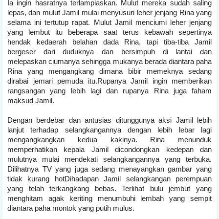
Ia ingin hasratnya terlampiaskan. Mulut mereka sudah saling
lepas, dan mulut Jamil mulai menyusuri leher jenjang Rina yang
selama ini tertutup rapat. Mulut Jamil menciumi leher jenjang
yang lembut itu beberapa saat terus kebawah sepertinya
hendak kedaerah belahan dada Rina, tapi tiba-tiba Jamil
bergeser dari duduknya dan bersimpuh di lantai dan
melepaskan ciumanya sehingga mukanya berada diantara paha
Rina yang mengangkang dimana bibir memeknya sedang
dirabai jemari pemuda itu.Rupanya Jamil ingin memberikan
rangsangan yang lebih lagi dan rupanya Rina juga faham
maksud Jamil.
Dengan berdebar dan antusias ditunggunya aksi Jamil lebih
lanjut terhadap selangkangannya dengan lebih lebar lagi
mengangkangkan kedua kakinya. Rina menunduk
memperhatikan kepala Jamil dicondongkan kedepan dan
mulutnya mulai mendekati selangkangannya yang terbuka.
Dilihatnya TV yang juga sedang menayangkan gambar yang
tidak kurang hotDihadapan Jamil selangkangan perempuan
yang telah terkangkang bebas. Terlihat bulu jembut yang
menghitam agak keriting menumbuhi lembah yang sempit
diantara paha montok yang putih mulus.