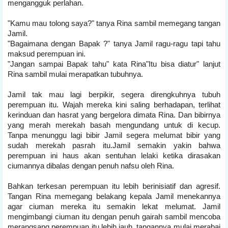
mengangguk perlahan.
"Kamu mau tolong saya?" tanya Rina sambil memegang tangan
Jamil.
"Bagaimana dengan Bapak ?" tanya Jamil ragu-ragu tapi tahu
maksud perempuan ini.
"Jangan sampai Bapak tahu" kata Rina"Itu bisa diatur" lanjut
Rina sambil mulai merapatkan tubuhnya.
Jamil tak mau lagi berpikir, segera direngkuhnya tubuh
perempuan itu. Wajah mereka kini saling berhadapan, terlihat
kerinduan dan hasrat yang bergelora dimata Rina. Dan bibirnya
yang merah merekah basah mengundang untuk di kecup.
Tanpa menunggu lagi bibir Jamil segera melumat bibir yang
sudah merekah pasrah itu.Jamil semakin yakin bahwa
perempuan ini haus akan sentuhan lelaki ketika dirasakan
ciumannya dibalas dengan penuh nafsu oleh Rina.
Bahkan terkesan perempuan itu lebih berinisiatif dan agresif.
Tangan Rina memegang belakang kepala Jamil menekannya
agar ciuman mereka itu semakin lekat melumat. Jamil
mengimbangi ciuman itu dengan penuh gairah sambil mencoba
merangsang perempuan itu lebih jauh, tangannya mulai merabai