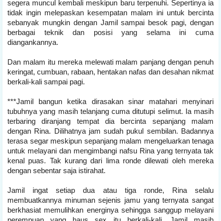
segera muncul kembali meskipun baru terpenuhi. Sepertinya ia
tidak ingin melepaskan kesempatan malam ini untuk bercinta
sebanyak mungkin dengan Jamil sampai besok pagi, dengan
berbagai teknik dan posisi yang selama ini cuma
diangankannya.
Dan malam itu mereka melewati malam panjang dengan penuh
keringat, cumbuan, rabaan, hentakan nafas dan desahan nikmat
berkali-kali sampai pagi.
***Jamil bangun ketika dirasakan sinar matahari menyinari
tubuhnya yang masih telanjang cuma ditutupi selimut. Ia masih
terbaring diranjang tempat dia bercinta sepanjang malam
dengan Rina. Dilihatnya jam sudah pukul sembilan. Badannya
terasa segar meskipun sepanjang malam mengeluarkan tenaga
untuk melayani dan mengimbangi nafsu Rina yang ternyata tak
kenal puas. Tak kurang dari lima ronde dilewati oleh mereka
dengan sebentar saja istirahat.
Jamil ingat setiap dua atau tiga ronde, Rina selalu
membuatkannya minuman sejenis jamu yang ternyata sangat
berkhasiat memulihkan energinya sehingga sanggup melayani
perempuan yang haus sex itu berkali-kali. Jamil masih