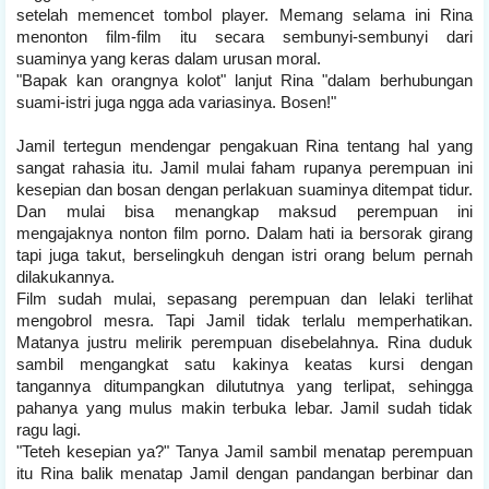
setelah memencet tombol player. Memang selama ini Rina
menonton film-film itu secara sembunyi-sembunyi dari
suaminya yang keras dalam urusan moral.
"Bapak kan orangnya kolot" lanjut Rina "dalam berhubungan
suami-istri juga ngga ada variasinya. Bosen!"
Jamil tertegun mendengar pengakuan Rina tentang hal yang
sangat rahasia itu. Jamil mulai faham rupanya perempuan ini
kesepian dan bosan dengan perlakuan suaminya ditempat tidur.
Dan mulai bisa menangkap maksud perempuan ini
mengajaknya nonton film porno. Dalam hati ia bersorak girang
tapi juga takut, berselingkuh dengan istri orang belum pernah
dilakukannya.
Film sudah mulai, sepasang perempuan dan lelaki terlihat
mengobrol mesra. Tapi Jamil tidak terlalu memperhatikan.
Matanya justru melirik perempuan disebelahnya. Rina duduk
sambil mengangkat satu kakinya keatas kursi dengan
tangannya ditumpangkan dilututnya yang terlipat, sehingga
pahanya yang mulus makin terbuka lebar. Jamil sudah tidak
ragu lagi.
"Teteh kesepian ya?" Tanya Jamil sambil menatap perempuan
itu Rina balik menatap Jamil dengan pandangan berbinar dan