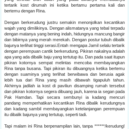
tertarik kost dirumah ini ketika bertamu pertama kali dan
bertemu dengan Rina.
Dengan berkerudung justru semakin menonjolkan kecantikan
wajah yang dimilikinya. Dengan alismatanya yang tebal terpadu
dengan matanya yang bening indah, hidungnya mancung bangir
dan bibirnya yang merah merekah. Dengan postur tubuh dibalik
bajunya terlihat tinggi serasi.Entah mengapa Jamil selalu tertarik
dengan perempuan cantik berkerudung. Pikiran nakalnya adalah
apa yang ada dibalik baju yang tertutup itu. Dan pada saat itupun
pikiran kotornya sempat melintas mencoba membayangkan
Rina tanpa busana. Tapi pikiran itu dibuangnya ketika bertemu
dengan suaminya yang terlihat berwibawa dan berusia agak
lebih tua dari Rina yang masih dibawah tigapuluh tahun.
Akhirnya jadilah ia kost di paviliun disamping rumah tersebut
dan pikiran kotornya segera dibuang jauh, karena ia segan pada
Pak Hamdan. Tapi secara sembunyi ia kadang mencuri
pandang memperhatikan kecantikan Rina dibalik kerudungnya
dan kadang sambil membayangkan ketelanjangan perempuan
itu dibalik bajunya yang tertutup, seperti tadi.
Tapi malam ini Rina berpenampilan lain, tanpa ******/kerudung!