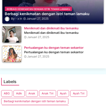
BERBAGI KENIKMATAN DENGAN ISTRI TEMAN LAMAKU
Berbagi kenikmatan dengan istri teman lamaku
x
Januari 27, 2025
Menikmati dan dinikmati ibu temanku
Menikmati dan dinikmati ibu temanku
Januari 27, 2025
Pertualangan ku dengan teman sekantor
Pertualangan ku dengan teman sekantor
Januari 27, 2025
Labels
ABG
Adik
Anak
Anak Tiri
Ayah
Ayah Tiri
Berbagi kenikmatan dengan istri teman lamaku