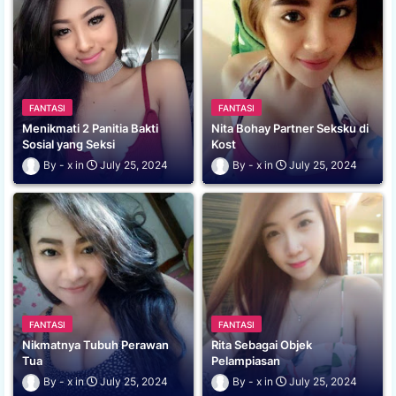
FANTASI
FANTASI
Menikmati 2 Panitia Bakti
Nita Bohay Partner Seksku di
Sosial yang Seksi
Kost
x
July 25, 2024
x
July 25, 2024
FANTASI
FANTASI
Nikmatnya Tubuh Perawan
Rita Sebagai Objek
Tua
Pelampiasan
x
July 25, 2024
x
July 25, 2024