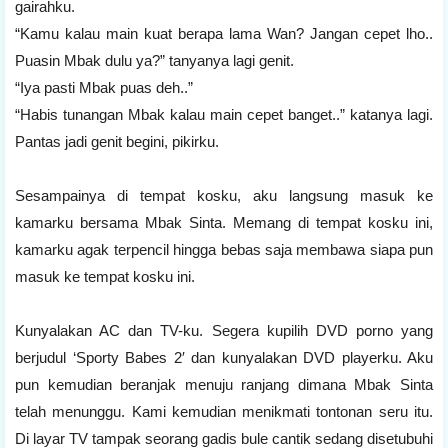
gairahku.
“Kamu kalau main kuat berapa lama Wan? Jangan cepet lho..
Puasin Mbak dulu ya?” tanyanya lagi genit.
“Iya pasti Mbak puas deh..”
“Habis tunangan Mbak kalau main cepet banget..” katanya lagi.
Pantas jadi genit begini, pikirku.
Sesampainya di tempat kosku, aku langsung masuk ke
kamarku bersama Mbak Sinta. Memang di tempat kosku ini,
kamarku agak terpencil hingga bebas saja membawa siapa pun
masuk ke tempat kosku ini.
Kunyalakan AC dan TV-ku. Segera kupilih DVD porno yang
berjudul ‘Sporty Babes 2′ dan kunyalakan DVD playerku. Aku
pun kemudian beranjak menuju ranjang dimana Mbak Sinta
telah menunggu. Kami kemudian menikmati tontonan seru itu.
Di layar TV tampak seorang gadis bule cantik sedang disetubuhi