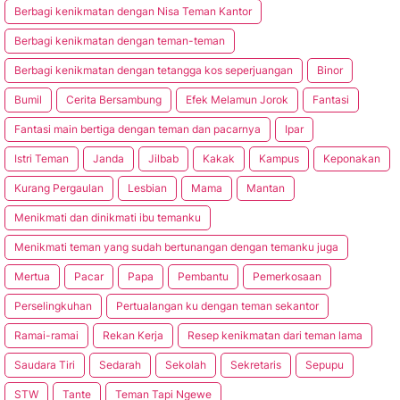
Berbagi kenikmatan dengan Nisa Teman Kantor
Berbagi kenikmatan dengan teman-teman
Berbagi kenikmatan dengan tetangga kos seperjuangan
Binor
Bumil
Cerita Bersambung
Efek Melamun Jorok
Fantasi
Fantasi main bertiga dengan teman dan pacarnya
Ipar
Istri Teman
Janda
Jilbab
Kakak
Kampus
Keponakan
Kurang Pergaulan
Lesbian
Mama
Mantan
Menikmati dan dinikmati ibu temanku
Menikmati teman yang sudah bertunangan dengan temanku juga
Mertua
Pacar
Papa
Pembantu
Pemerkosaan
Perselingkuhan
Pertualangan ku dengan teman sekantor
Ramai-ramai
Rekan Kerja
Resep kenikmatan dari teman lama
Saudara Tiri
Sedarah
Sekolah
Sekretaris
Sepupu
STW
Tante
Teman Tapi Ngewe