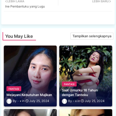
LEBIH LAMA
LEBIH BARU
Ine Pembantuku yang Lugu
tter
ats
app
You May Like
Tampilkan selengkapnya
FANTASI
FANTASI
Saat Umurku 16 Tahun
Melayani Kebutuhan Majikan
dengan Tanteku
x
July 25, 2024
x
July 25, 2024